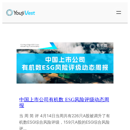
跳
至
内
容
中国上市公司有机数 ESG风险评级动态周
报
当 周 简 评 4月14日当周共有226只A股被调升了有
机数ESG综合风险评级，159只A股的ESG综合风险
评…