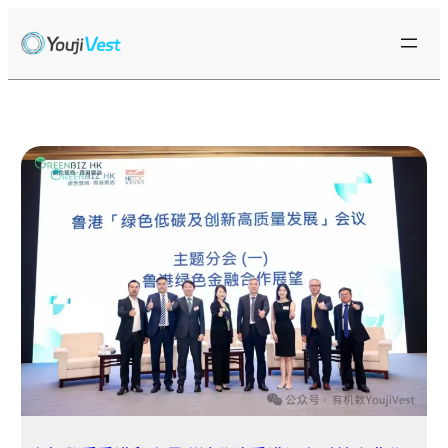
跳
至
内
容