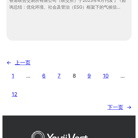
香港联合交易所有限公司（联交所）于2023年4月刊发了《咨
询总结：优化环境、社会及管治（ESG）框架下的气候信…
←
上一页
1
…
6
7
8
9
10
…
12
下一页
→