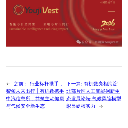
←
之前：
行业标杆携手，
下一篇:
有机数亮相海淀
智领未来出行 | 有机数携手
北部片区人工智能创新生
中汽信息所，共筑主动健康
态发展论坛 气候风险模型
与气候安全新生态
彰显硬核实力
→