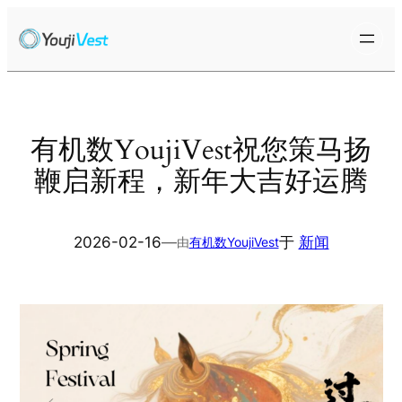
跳
至
内
容
有机数YoujiVest祝您策马扬
鞭启新程，新年大吉好运腾
2026-02-16
—
于
新闻
由
有机数YoujiVest