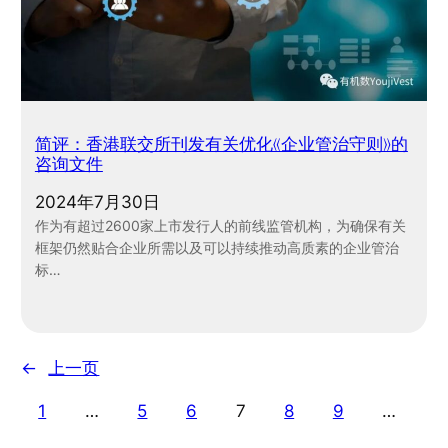
简评：香港联交所刊发有关优化《企业管治守则》的
咨询文件
2024年7月30日
作为有超过2600家上市发行人的前线监管机构，为确保有关
框架仍然贴合企业所需以及可以持续推动高质素的企业管治
标…
←
上一页
1
…
5
6
7
8
9
…