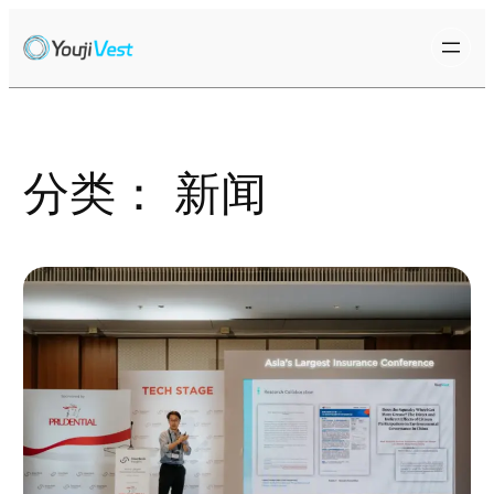
跳
至
内
容
分类：
新闻