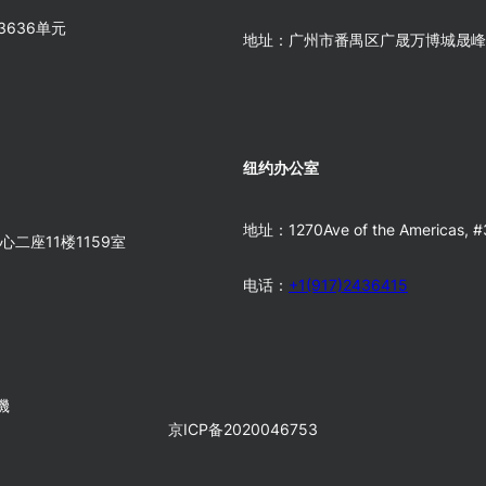
636单元
地址：广州市番禺区广晟万博城晟峰写
纽约办公室
地址：1270Ave of the Americas, #
二座11楼1159室
电话：
+1(917)2436415
機
京ICP备2020046753