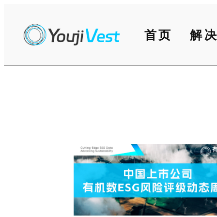
跳
至
首页
解
内
容