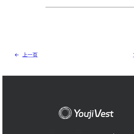
←
上一页