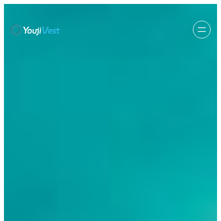
跳
至
内
容