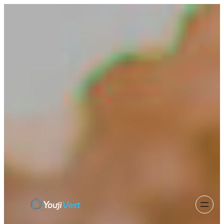
跳
至
内
容