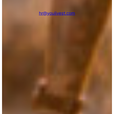
hr@youjivest.com