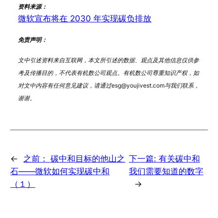
资料来源：
微软宣布将在 2030 年实现碳负排放
免责声明：
文中引述资料来自互联网，本文所引述的数据、观点及其他信息仅供参
考及传播目的，不代表有机数公司观点。有机数公司尊重知识产权，如
对文中内容有任何意见建议，请通过esg@youjivest.com与我们联系，
谢谢。
←
之前：
碳中和目标的他山之
下一篇:
有关碳中和
石——微软如何实现碳中和
我们需要知道的数字
（１）
→