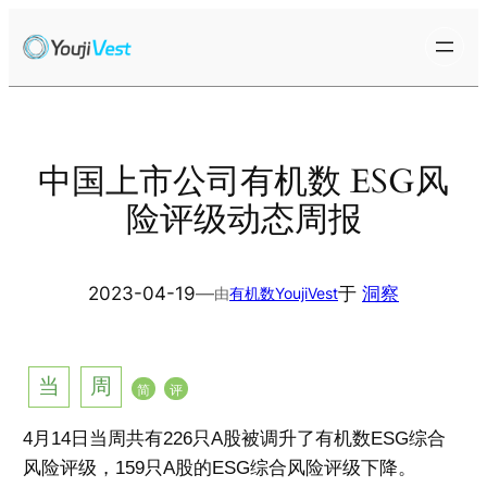
跳
至
内
容
中国上市公司有机数 ESG风
险评级动态周报
2023-04-19
—
于
洞察
由
有机数YoujiVest
当
周
简
评
4
月
14
日当周共有
226
只
A
股被调升了有机数
ESG
综合
。
风险评级，
159
只
A
股的
ESG
综合风险评级下降