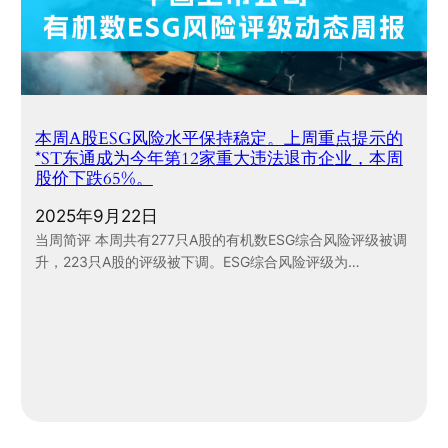
本周A股ESG风险水平保持稳定。上周重点提示的
*ST东通成为今年第12家重大违法退市企业，本周
股价下跌65%。
2025年9月22日
当周简评 本周共有277只A股的有机数ESG综合风险评级被调
升，223只A股的评级被下调。ESG综合风险评级为…