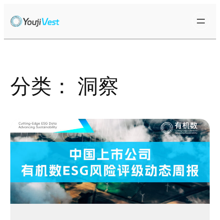
跳
至
内
容
分类：
洞察