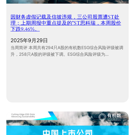
因财务虚假记载及信披违规，三公司股票遭ST处
理；上期周报中重点提及的*ST思科瑞，本周股价
下跌9.46%。
2025年9月29日
当周简评 本周共有294只A股的有机数ESG综合风险评级被调
升，258只A股的评级被下调。ESG综合风险评级为…