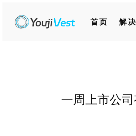
跳
至
首页
解
内
容
一周上市公司有