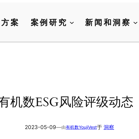
决方案
案例研究
新闻和洞察
机数ESG风险评级动态（202
2023-05-09
—
于
洞察
由
有机数YoujiVest