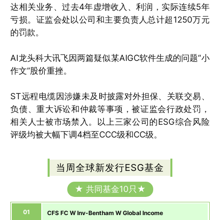
达相关业务、过去4年虚增收入、利润，实际连续5年
亏损。证监会处以公司和主要负责人总计超1250万元
的罚款。
AI龙头科大讯飞因两篇疑似某AIGC软件生成的问题“小
作文”股价重挫。
ST远程电缆因涉嫌未及时披露对外担保、关联交易、
负债、重大诉讼和仲裁等事项，被证监会行政处罚，
相关人士被市场禁入。以上三家公司的ESG综合风险
评级均被大幅下调4档至CCC级和CC级。
当周全球新发行ESG基金
★ 共同基金10只★
01
CFS FC W Inv-Bentham W Global Income