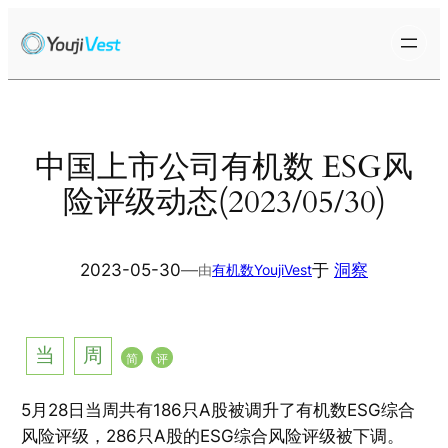
跳
至
内
容
中国上市公司有机数 ESG风
险评级动态(2023/05/30)
2023-05-30
—
于
洞察
由
有机数YoujiVest
当
周
简
评
5月28日当周共有186只A股被调升了有机数ESG综合
风险评级，286只A股的ESG综合风险评级被下调。