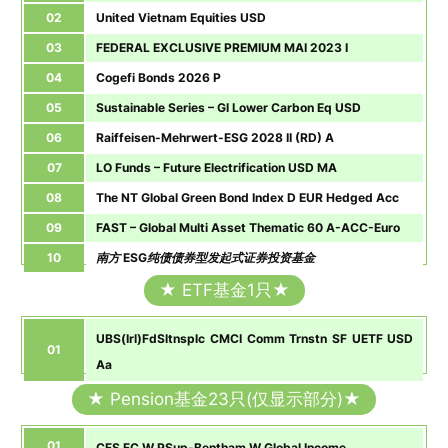
02
United Vietnam Equities USD
03
FEDERAL EXCLUSIVE PREMIUM MAI 2023 I
04
Cogefi Bonds 2026 P
05
Sustainable Series – Gl Lower Carbon Eq USD
06
Raiffeisen-Mehrwert-ESG 2028 II (RD) A
07
LO Funds – Future Electrification USD MA
08
The NT Global Green Bond Index D EUR Hedged Acc
09
FAST – Global Multi Asset Thematic 60 A-ACC-Euro
10
南方 ESG纯债债券型发起式证券投资基金
★ ETF基金1只★
UBS(Irl)FdSltnsplc CMCI Comm Trnstn SF UETF USD
01
Aa
★ Pension基金23只(仅显示部分)★
01
CFS FC W PSup-Bentham W Global Income