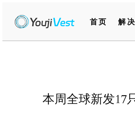
跳
至
首页
解
内
容
本周全球新发17