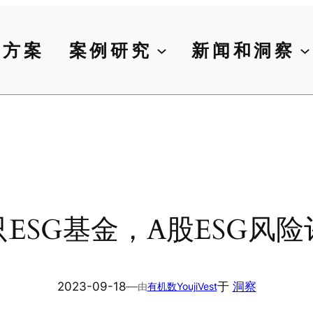
决方案
案例研究
新闻和洞察
只ESG基金，A股ESG风
2023-09-18
—
于
洞察
由
有机数YoujiVest