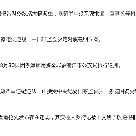
定期报告财务数据大幅调整，最新半年报又现纰漏，董事长等
息披露违法违规，中国证监会决定对虞建明立案。
3年8月30日因涉嫌挪用资金罪被潜江市公安局执行逮捕。
因涉嫌严重违纪违法，正接受中央纪委国家监委驻国务院国资
法定渠道抢先发布存在违规，其实控人罗衍记被上交所予以通报