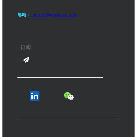
邮箱：
support@youjivest.com