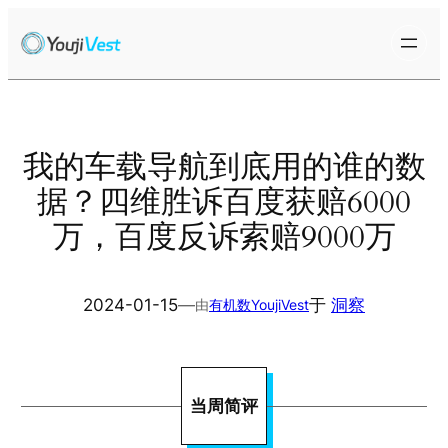
跳
至
内
容
我的车载导航到底用的谁的数
据？四维胜诉百度获赔6000
万，百度反诉索赔9000万
2024-01-15
—
于
洞察
由
有机数YoujiVest
当周简评