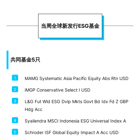
当周全球新发行ESG基金
共同基金5只
1
MAMG Systematic Asia Pacific Equity Abs Rtn USD
2
iMGP Conservative Select I USD
3
L&G Fut Wld ESG Dvlp Mkts Govt Bd Idx Fd Z GBP
Hdg Acc
4
Syailendra MSCI Indonesia ESG Universal Index A
5
Schroder ISF Global Equity Impact A Acc USD