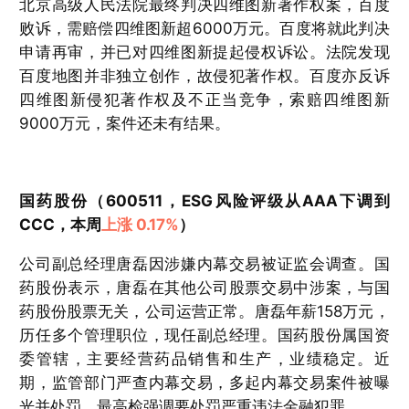
北京高级人民法院最终判决四维图新著作权案，百度
败诉，需赔偿四维图新超6000万元。百度将就此判决
申请再审，并已对四维图新提起侵权诉讼。法院发现
百度地图并非独立创作，故侵犯著作权。百度亦反诉
四维图新侵犯著作权及不正当竞争，索赔四维图新
9000万元，案件还未有结果。
国药股份（600511，ESG风险评级从AAA下调到
CCC，本周
上涨 0.17%
）
公司副总经理唐磊因涉嫌内幕交易被证监会调查。国
药股份表示，唐磊在其他公司股票交易中涉案，与国
药股份股票无关，公司运营正常。唐磊年薪158万元，
历任多个管理职位，现任副总经理。国药股份属国资
委管辖，主要经营药品销售和生产，业绩稳定。近
期，监管部门严查内幕交易，多起内幕交易案件被曝
光并处罚，最高检强调要处罚严重违法金融犯罪。