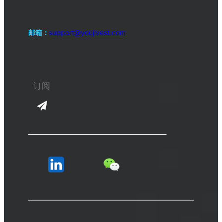
邮箱：
support@youjivest.com