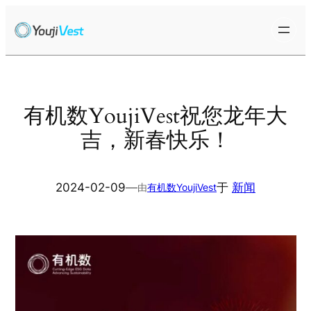
跳
至
内
容
有机数YoujiVest祝您龙年大
吉，新春快乐！
2024-02-09
—
于
新闻
由
有机数YoujiVest