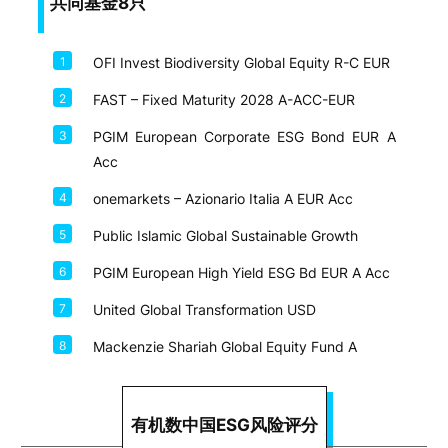
共同基金8只
1
OFI Invest Biodiversity Global Equity R-C EUR
2
FAST – Fixed Maturity 2028 A-ACC-EUR
3
PGIM European Corporate ESG Bond EUR A
Acc
4
onemarkets – Azionario Italia A EUR Acc
5
Public Islamic Global Sustainable Growth
6
PGIM European High Yield ESG Bd EUR A Acc
7
United Global Transformation USD
8
Mackenzie Shariah Global Equity Fund A
有机数中国ESG风险评分