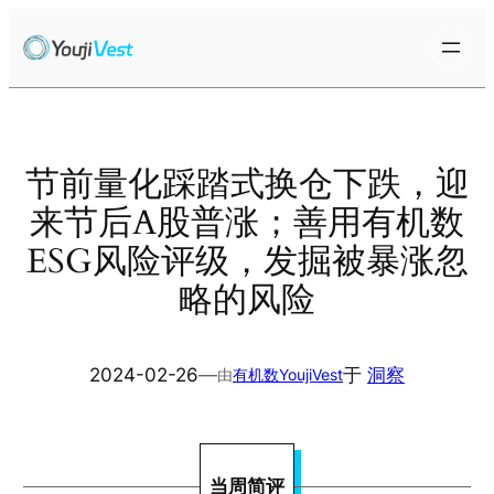
跳
至
内
容
节前量化踩踏式换仓下跌，迎
来节后A股普涨；善用有机数
ESG风险评级，发掘被暴涨忽
略的风险
2024-02-26
—
于
洞察
由
有机数YoujiVest
当周简评