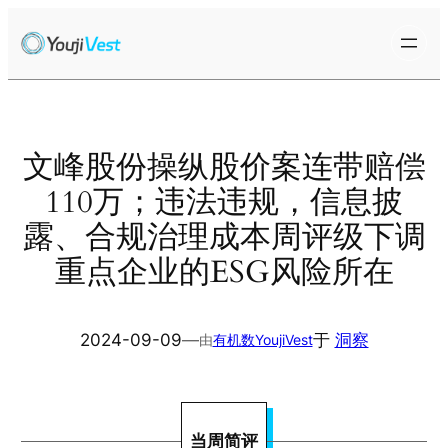
跳
至
内
容
文峰股份操纵股价案连带赔偿
110万；违法违规，信息披
露、合规治理成本周评级下调
重点企业的ESG风险所在
2024-09-09
—
于
洞察
由
有机数YoujiVest
当周简评