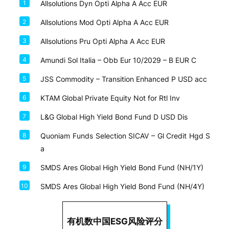
1
Allsolutions Dyn Opti Alpha A Acc EUR
2
Allsolutions Mod Opti Alpha A Acc EUR
3
Allsolutions Pru Opti Alpha A Acc EUR
4
Amundi Sol Italia – Obb Eur 10/2029 – B EUR C
5
JSS Commodity – Transition Enhanced P USD acc
6
KTAM Global Private Equity Not for Rtl Inv
7
L&G Global High Yield Bond Fund D USD Dis
8
Quoniam Funds Selection SICAV – Gl Credit Hgd S
a
9
SMDS Ares Global High Yield Bond Fund (NH/1Y)
10
SMDS Ares Global High Yield Bond Fund (NH/4Y)
有机数中国ESG风险评分