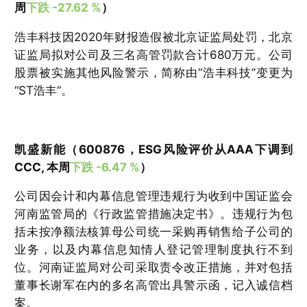
周
下跌 -27.62 %
）
浩丰科技因2020年财报造假被北京证监局处罚，北京
证监局拟对公司及三名高管罚款合计680万元。公司
股票被实施其他风险警示，简称由“浩丰科技”变更为
“ST浩丰”。
凯盛新能（600876，ESG风险评价从AAA下调到
CCC, 本周
下跌 -6.47 %
）
公司因会计和内幕信息管理违规行为收到中国证监会
河南监管局的《行政监管措施决定书》。违规行为包
括未按净额法核算母公司统一采购再销售给子公司的
业务，以及内幕信息知情人登记管理制度执行不到
位。河南证监局对公司采取责令改正措施，并对包括
董事长谢军在内的多名高管出具警示函，记入诚信档
案。