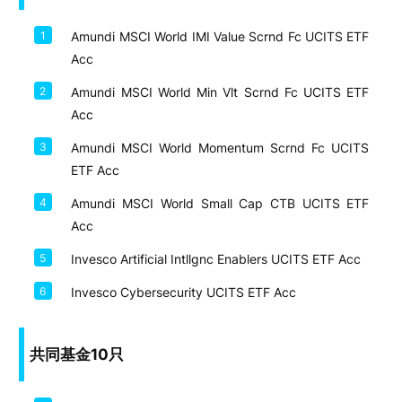
1
Amundi MSCI World IMI Value Scrnd Fc UCITS ETF
Acc
2
Amundi MSCI World Min Vlt Scrnd Fc UCITS ETF
Acc
3
Amundi MSCI World Momentum Scrnd Fc UCITS
ETF Acc
4
Amundi MSCI World Small Cap CTB UCITS ETF
Acc
5
Invesco Artificial Intllgnc Enablers UCITS ETF Acc
6
Invesco Cybersecurity UCITS ETF Acc
共同基金10只