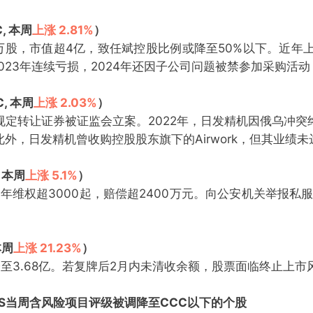
, 本周
上涨 2.81%
）
12万股，市值超4亿，致任斌控股比例或降至50%以下。近
2023年连续亏损，2024年还因子公司问题被禁参加采购活
, 本周
上涨 2.03%
）
定转让证券被证监会立案。2022年，日发精机因俄乌冲
此外，日发精机曾收购控股股东旗下的Airwork，但其业绩
 本周
上涨 5.1%
）
全年维权超3000起，赔偿超2400万元。向公安机关举报私服
本周
上涨 21.23%
）
至3.68亿。若复牌后2月内未清收余额，股票面临终止上市
RS当周含风险项目评级被调降至CCC以下的个股