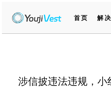
跳
至
首页
解
内
容
涉信披违法违规，小