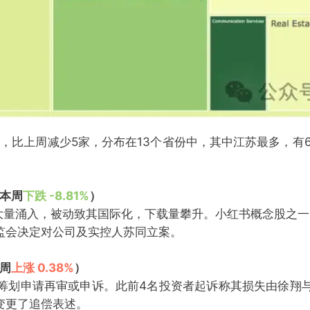
家，比上周减少5家，分布在13个省份中，其中江苏最多，有
 本周
下跌 -8.81%
）
k难民”大量涌入，被动致其国际化，下载量攀升。小红书概念股
监会决定对公司及实控人苏同立案。
本周
上涨 0.38%
）
筹划申请再审或申诉。此前4名投资者起诉称其损失由徐翔
变更了追偿表述。