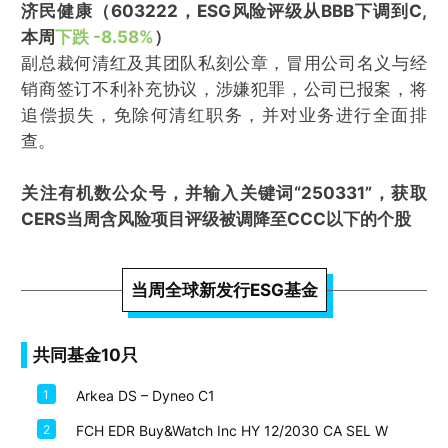
济民健康（603222，ESG风险评级从BBB下调到C,
本周
下跌 -8.58%
）
副总裁何清红及其团队私刻公章，冒用公司名义与经
销商签订不利补充协议，涉嫌犯罪，公司已报案，将
追偿损失，免除何清红职务，并对业务进行全面排
查。
关注有机数公众号，并输入关键词“250331”，获取
CERS当周含风险项目评级被调降至CCC以下的个股
当周全球新发行ESG基金
共同基金10只
1
Arkea DS – Dyneo C1
2
FCH EDR Buy&Watch Inc HY 12/2030 CA SEL W