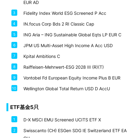
EUR AD
3
Fidelity Index World ESG Screened P Acc
4
IN.focus Corp Bds 2 RI Classic Cap
5
ING Aria – ING Sustainable Global Eqts LP EUR C
6
JPM US Multi-Asset High Income A Acc USD
7
Kpital Ambitions C
8
Raiffeisen-Mehrwert-ESG 2028 III (R)(T)
9
Vontobel Fd European Equity Income Plus B EUR
10
Wellington Global Total Return USD D AccU
ETF基金5只
1
D-X MSCI EMU Screened UCITS ETF X
2
Swisscanto (CH) ESGen SDG IE Switzerland ETF EA