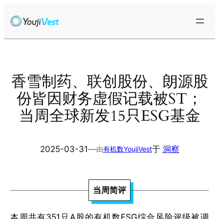
跳
至
内
容
香雪制药、联创股份、朗源股
份皆因财务虚假记载被ST；
当周全球新发15只ESG基金
2025-03-31
—
于
洞察
由
有机数YoujiVest
当周简评
本周共有351只A股的有机数ESG综合风险评级被调