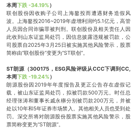
本周
下跌 -34.19%
）
联创股份因收购子公司上海鏊投而遭遇财务造假风
波。上海鏊投2016~2019年虚增利润约5.1亿元，高管
人员因合同诈骗罪被判刑。联创股份及相关责任人因
此收到山东证监局处罚，因信息披露违规被罚款，公
司股票自2025年3月25日被实施其他风险警示，股票
简称由“联创股份”变更为“ST联创”。
ST朗源（300175，ESG风险评级从CCC下调到CC,
本周
下跌 -19.24%
）
朗源股份因2019年年度报告及更正公告存在虚假记
载，被山东证监局处罚，拟被罚款500万元。时任总
经理张涛和董事长戚永楙分别被罚款200万元，并被
处以10年和5年证券市场禁入。其他相关人员也受到处
罚。深交所将对朗源股份股票实施其他风险警示，股
票简称变更为“ST朗源”。