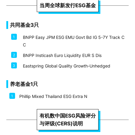
当周全球新发行ESG基金
共同基金3只
1
BNPP Easy JPM ESG EMU Govt Bd IG 5-7Y Track C
C
2
BNPP Insticash Euro Liquidity EUR S Dis
3
Eastspring Global Quality Growth-Unhedged
养老基金1只
1
Phillip Mixed Thailand ESG Extra N
有机数中国ESG风险评分
与评级(CERS)说明