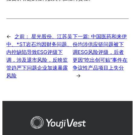
←
之前：
星光股份、江苏吴
下一篇:
中国医药和来伊
中、*ST岩石均因财务问题、
份均涉供应链问题被下
内控缺陷导致ESG评级下
调ESG风险评级，后者
调，涉及退市风险，反映监
更因“吃出创可贴”事件在
管趋严下问题企业加速暴露
争议性产品项目上失分
风险
→