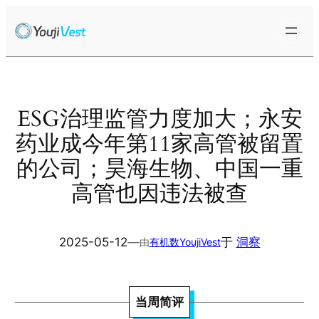
跳
至
内
容
ESG治理监管力度加大；永安
药业成今年第11家高管被留置
的公司；昊海生物、中国一重
高管也因违法被查
2025-05-12
—
于
洞察
由
有机数YoujiVest
当周简评