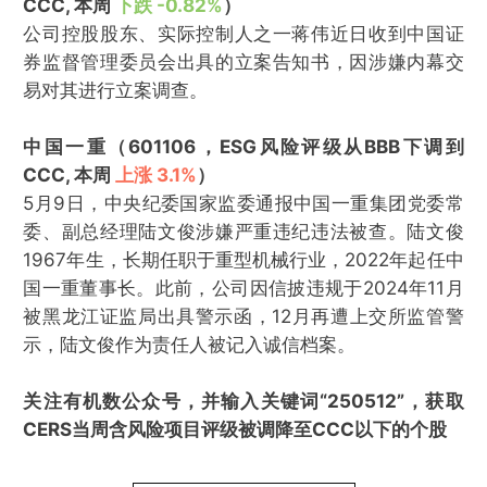
CCC, 本周
下跌 -0.82%
）
公司控股股东、实际控制人之一蒋伟近日收到中国证
券监督管理委员会出具的立案告知书，因涉嫌内幕交
易对其进行立案调查。
中国一重（601106，ESG风险评级从BBB下调到
CCC, 本周
上涨 3.1%
）
5月9日，中央纪委国家监委通报中国一重集团党委常
委、副总经理陆文俊涉嫌严重违纪违法被查。陆文俊
1967年生，长期任职于重型机械行业，2022年起任中
国一重董事长。此前，公司因信披违规于2024年11月
被黑龙江证监局出具警示函，12月再遭上交所监管警
示，陆文俊作为责任人被记入诚信档案。
关注有机数公众号，并输入关键词“250512”，获取
CERS当周含风险项目评级被调降至CCC以下的个股