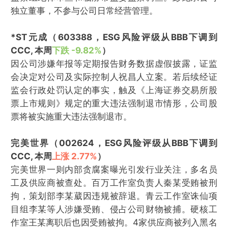
独立董事，不参与公司日常经营管理。
*ST元成（603388，ESG风险评级从BBB下调到
CCC, 本周
下跌 -9.82%
）
因公司涉嫌年报等定期报告财务数据虚假披露，证监
会决定对公司及实际控制人祝昌人立案。若后续经证
监会行政处罚认定的事实，触及《上海证券交易所股
票上市规则》规定的重大违法强制退市情形，公司股
票将被实施重大违法强制退市。
完美世界（002624，ESG风险评级从BBB下调到
CCC, 本周
上涨 2.77%
）
完美世界一则内部贪腐案曝光引发行业关注，多名员
工及供应商被查处。百万工作室负责人秦某受贿被刑
拘，策划部李某葳因违规被辞退。青云工作室诛仙项
目组李某等人涉嫌受贿、侵占公司财物被捕。硬核工
作室王某离职后也因受贿被拘。4家供应商被列入黑名