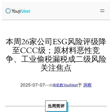
跳
至
内
容
本周26家公司ESG风险评级降
至CCC级；原材料恶性竞
争、工业偷税漏税成二级风险
关注焦点
2025-07-07
—
于
洞察
由
有机数YoujiVest
当周简评