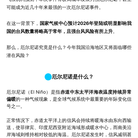
可能成为近几十年来最强的一次厄尔尼诺事件。
在这一背景下，
国家气候中心预计2026年登陆或明显影响我
国的台风数量将略高于常年，且强台风风险有所上升
。
那么，厄尔尼诺究竟是什么？今年我国沿海地区又将面临哪些
潜在风险？
厄尔尼诺是什么？
厄尔尼诺（El Niño）是指
赤道中东太平洋海表温度持续异常
偏暖
的一种气候现象，是全球气候系统中最重要的年际变化信
号之一。
正常情况下，赤道太平洋上的信风会持续将暖海水由东向西输
送，使菲律宾、印度尼西亚附近海域形成暖水中心，而南美沿
岸海域则维持相对较低的海温。厄尔尼诺发生时，信风减弱甚