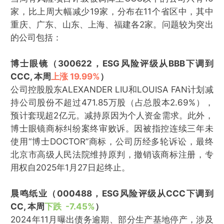
家，比上周大幅减少19家，分布在11个省区中，其中
重庆、广东、山东、上海、福建各2家。问题较为突出
的公司包括：
博士眼镜（300622，ESG风险评级从BBB下调到
CCC, 本周
上涨 19.99%
）
公司控股股东ALEXANDER LIU和LOUISA FAN计划减
持公司股份不超过471.85万股（占总股本2.69%），
预计套现超2亿元。减持原因为个人资金需求。此外，
博士眼镜商标纠纷案终审败诉。因被指控连续三年未
使用“博士DOCTOR”商标，公司历经多轮诉讼，最终
北京市高级人民法院维持原判，撤销该商标注册，专
用权自2025年1月27日起终止。
晨鸣纸业（000488，ESG风险评级从CCC下调到
CC, 本周
下跌 -7.45%
）
2024年11月曝出债务逾期、部分生产基地停产，涉及