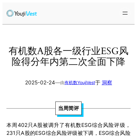
跳
至
内
容
有机数A股各一级行业ESG风
险得分年内第二次全面下降
2025-02-24
—
于
洞察
由
有机数YoujiVest
当周简评
本周402只A股被调升了有机数ESG综合风险评级，
231只A股的ESG综合风险评级被下调，ESG综合风险