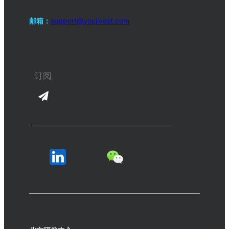
邮箱：
support@youjivest.com